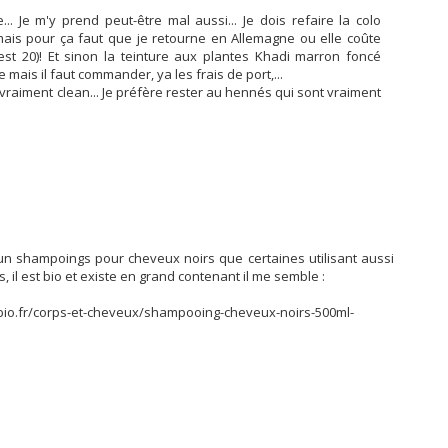
... Je m'y prend peut-être mal aussi... Je dois refaire la colo
is pour ça faut que je retourne en Allemagne ou elle coûte
est 20)! Et sinon la teinture aux plantes Khadi marron foncé
 mais il faut commander, ya les frais de port,...
t vraiment clean... Je préfère rester au hennés qui sont vraiment
te un shampoings pour cheveux noirs que certaines utilisant aussi
 il est bio et existe en grand contenant il me semble :
bio.fr/corps-et-cheveux/shampooing-cheveux-noirs-500ml-