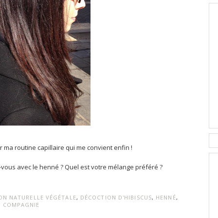
r ma routine capillaire qui me convient enfin !
-vous avec le henné ? Quel est votre mélange préféré ?
ON NATURELLE VÉGÉTALE
,
DÉCOCTION D'HIBISCUS
,
HENNÉ
,
T COMPAGNIE