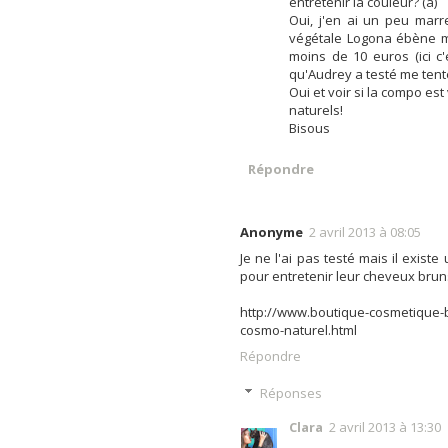
entretenir la couleur? (a)
Oui, j'en ai un peu marre
végétale Logona ébène ma
moins de 10 euros (ici c'
qu'Audrey a testé me tente
Oui et voir si la compo es
naturels!
Bisous
Répondre
Anonyme
2 avril 2013 à 08:05
Je ne l'ai pas testé mais il exis
pour entretenir leur cheveux bruns,
http://www.boutique-cosmetique-
cosmo-naturel.html
Répondre
Réponses
Clara
2 avril 2013 à 13:30