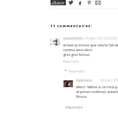
11 commentaires:
chachahihi
27 mars 2013 à 20:59
et bien je trouve que cela te fait
continu ainsi alors
gros gros bisous
Répondre
Réponses
Hypiness
30 mars 20
Merci ! Même si ce n'est p
et pense continuer autant 
Bisous
Répondre