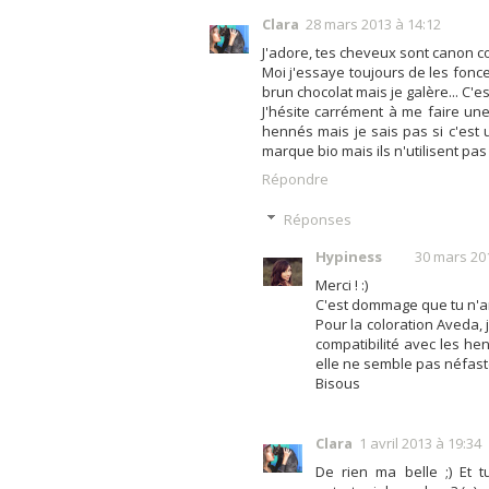
Clara
28 mars 2013 à 14:12
J'adore, tes cheveux sont canon 
Moi j'essaye toujours de les fon
brun chocolat mais je galère... C'
J'hésite carrément à me faire un
hennés mais je sais pas si c'est
marque bio mais ils n'utilisent pas
Répondre
Réponses
Hypiness
30 mars 20
Merci ! :)
C'est dommage que tu n'arr
Pour la coloration Aveda, j
compatibilité avec les hen
elle ne semble pas néfast
Bisous
Clara
1 avril 2013 à 19:34
De rien ma belle ;) Et 