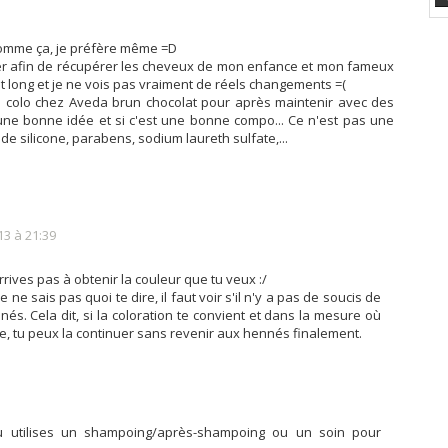
comme ça, je préfère même =D
cer afin de récupérer les cheveux de mon enfance et mon fameux
est long et je ne vois pas vraiment de réels changements =(
e colo chez Aveda brun chocolat pour après maintenir avec des
 une bonne idée et si c'est une bonne compo... Ce n'est pas une
 de silicone, parabens, sodium laureth sulfate,...
13 à 21:39
ives pas à obtenir la couleur que tu veux :/
e ne sais pas quoi te dire, il faut voir s'il n'y a pas de soucis de
nés. Cela dit, si la coloration te convient et dans la mesure où
e, tu peux la continuer sans revenir aux hennés finalement.
tu utilises un shampoing/après-shampoing ou un soin pour