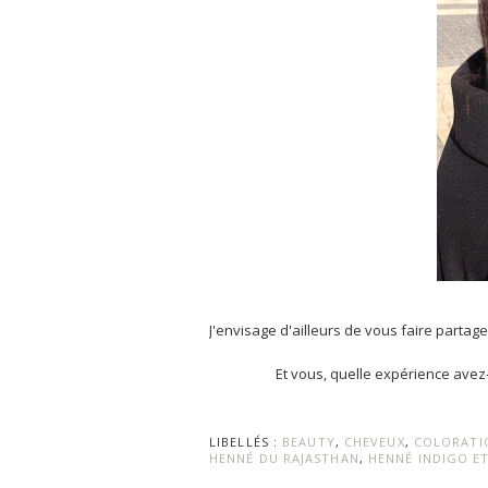
J'envisage d'ailleurs de vous faire partage
Et vous, quelle expérience avez
LIBELLÉS :
BEAUTY
,
CHEVEUX
,
COLORATI
HENNÉ DU RAJASTHAN
,
HENNÉ INDIGO E