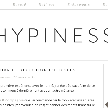
e
Beauté
Nail art
Evénements
Bo
HAN ET DÉCOCTION D'HIBISCUS
ercredi 27 mars 2013
 première expérience avec le henné. J'ai été très satisfaite de ce
ai recommencé dernièrement avec un autre mélange.
o & Compagnie
que j'ai commandé car le choix était assez large.
 pointes (redevenues claires) et donner des reflets tirant sur le